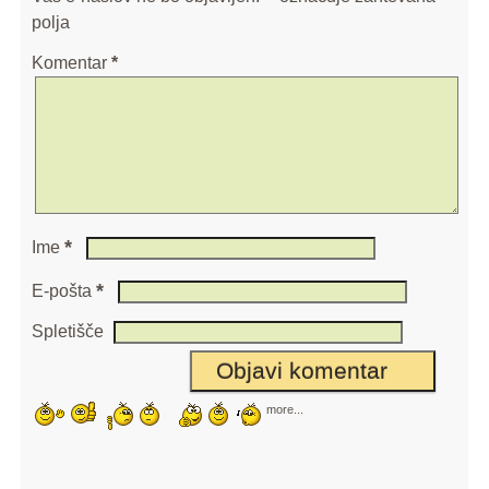
polja
Komentar
*
*
Ime
*
E-pošta
Spletišče
more...