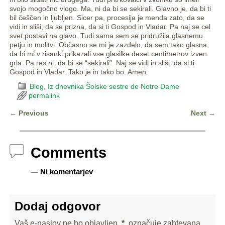
svojo mogočno vlogo. Ma, ni da bi se sekirali. Glavno je, da bi ti
bil češčen in ljubljen. Sicer pa, procesija je menda zato, da se
vidi in sliši, da se prizna, da si ti Gospod in Vladar. Pa naj se cel
svet postavi na glavo. Tudi sama sem se pridružila glasnemu
petju in molitvi. Občasno se mi je zazdelo, da sem tako glasna,
da bi mi v risanki prikazali vse glasilke deset centimetrov izven
grla. Pa res ni, da bi se “sekirali”. Naj se vidi in sliši, da si ti
Gospod in Vladar. Tako je in tako bo. Amen.
Blog
,
Iz dnevnika Šolske sestre de Notre Dame
permalink
←
Previous
Next
→
Post navigation
Comments
— Ni komentarjev
Dodaj odgovor
Vaš e-naslov ne bo objavljen.
*
označuje zahtevana