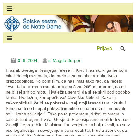
Prijava
9. 6. 2004
s. Magda Burger
Praznik Svetega Rešnjega Telesa in Krvi. Praznik, ki ga ne bom
nikoli dovolj razumela, doumela in samo slutim lahko tvojo
brezpogojnost. Ko pomislim, da nas imaš tako rad, da rečeš:
“Evo, tako te imam rad, da me smeš zaužiti!” ne morem, da mi
ne bi šel srh po hrbtu. Hvaležna sem ti, da si se skril pod podobo
kruha. Hvaležna, ker upoštevaš človeško šibkost. Kako bi
zakomplicirali, če bi se pokazal v vsej svoji krasoti tam v kruhu!
Nihče se ti ne bi upal približati in nihče si ne bi drznil imenovati
se: “Hrana življenja!”. Tako pa te prejemam, držati te smem in
celo deliti drugim. Hvala, Gospod. Procesijo smo imeli tudi v naši
župniji. Lepo je bilo. Ministranti so verjetno najbolj uživali, ko so z
vso legalnostjo in dovoljenjem povzročali tak hrup z zvončki, da
ni bilo slišati nič drugega. Tudi pritrkovalci v zvoniku so imeli