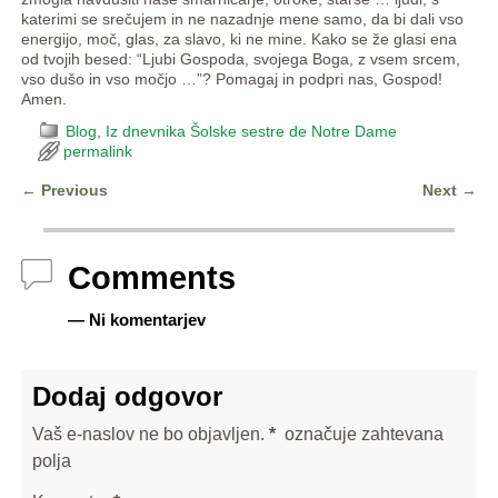
katerimi se srečujem in ne nazadnje mene samo, da bi dali vso
energijo, moč, glas, za slavo, ki ne mine. Kako se že glasi ena
od tvojih besed: “Ljubi Gospoda, svojega Boga, z vsem srcem,
vso dušo in vso močjo …”? Pomagaj in podpri nas, Gospod!
Amen.
Blog
,
Iz dnevnika Šolske sestre de Notre Dame
permalink
←
Previous
Next
→
Post navigation
Comments
— Ni komentarjev
Dodaj odgovor
Vaš e-naslov ne bo objavljen.
*
označuje zahtevana
polja