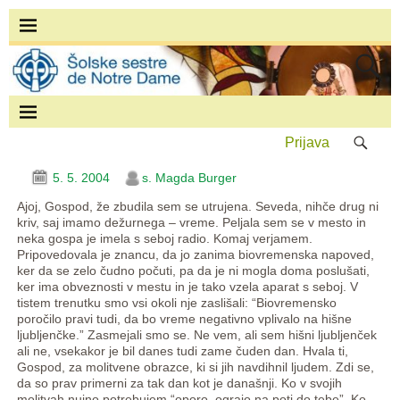
Prijava
5. 5. 2004
s. Magda Burger
Ajoj, Gospod, že zbudila sem se utrujena. Seveda, nihče drug ni
kriv, saj imamo dežurnega – vreme. Peljala sem se v mesto in
neka gospa je imela s seboj radio. Komaj verjamem.
Pripovedovala je znancu, da jo zanima biovremenska napoved,
ker da se zelo čudno počuti, pa da je ni mogla doma poslušati,
ker ima obveznosti v mestu in je tako vzela aparat s seboj. V
tistem trenutku smo vsi okoli nje zaslišali: “Biovremensko
poročilo pravi tudi, da bo vreme negativno vplivalo na hišne
ljubljenčke.” Zasmejali smo se. Ne vem, ali sem hišni ljubljenček
ali ne, vsekakor je bil danes tudi zame čuden dan. Hvala ti,
Gospod, za molitvene obrazce, ki si jih navdihnil ljudem. Zdi se,
da so prav primerni za tak dan kot je današnji. Ko v svojih
molitvah nujno potrebujem “oporo, ograjo na poti do tebe”. Ko