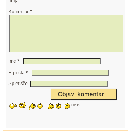
polja
Komentar
*
*
Ime
*
E-pošta
Spletišče
more...