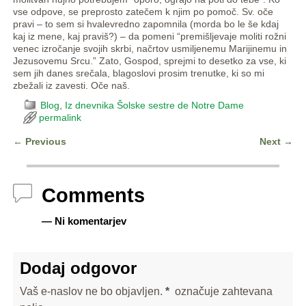
vse odpove, se preprosto zatečem k njim po pomoč. Sv. oče
pravi – to sem si hvalevredno zapomnila (morda bo le še kdaj
kaj iz mene, kaj praviš?) – da pomeni “premišljevaje moliti rožni
venec izročanje svojih skrbi, načrtov usmiljenemu Marijinemu in
Jezusovemu Srcu.” Zato, Gospod, sprejmi to desetko za vse, ki
sem jih danes srečala, blagoslovi prosim trenutke, ki so mi
zbežali iz zavesti. Oče naš.
Blog
,
Iz dnevnika Šolske sestre de Notre Dame
permalink
←
Previous
Next
→
Post navigation
Comments
— Ni komentarjev
Dodaj odgovor
Vaš e-naslov ne bo objavljen.
*
označuje zahtevana