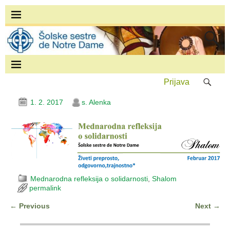
Prijava
1. 2. 2017
s. Alenka
Mednarodna refleksija o solidarnosti
,
Shalom
permalink
←
Previous
Next
→
Post navigation