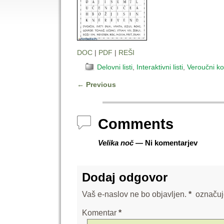
DOC
|
PDF
|
REŠI
Delovni listi
,
Interaktivni listi
,
Veroučni ko
←
Previous
Post navigation
Comments
Velika noč
— Ni komentarjev
Dodaj odgovor
Vaš e-naslov ne bo objavljen.
*
označuj
Komentar
*