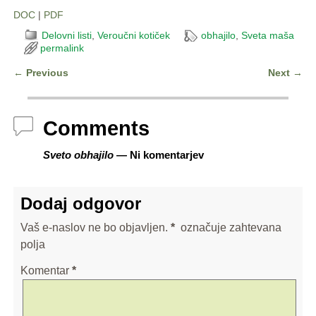
DOC
|
PDF
Delovni listi
,
Veroučni kotiček
obhajilo
,
Sveta maša
permalink
←
Previous
Next
→
Post navigation
Comments
Sveto obhajilo
— Ni komentarjev
Dodaj odgovor
Vaš e-naslov ne bo objavljen.
*
označuje zahtevana
polja
Komentar
*