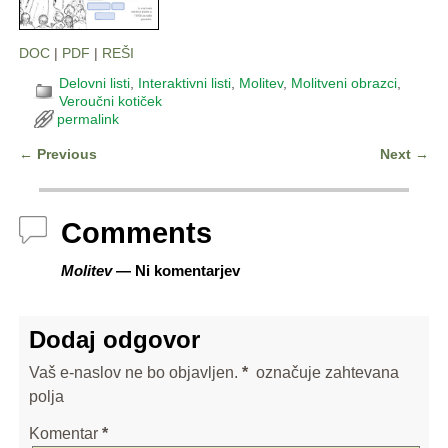
DOC
|
PDF
|
REŠI
Delovni listi
,
Interaktivni listi
,
Molitev
,
Molitveni obrazci
,
Veroučni kotiček
permalink
←
Previous
Next
→
Post navigation
Comments
Molitev
— Ni komentarjev
Dodaj odgovor
Vaš e-naslov ne bo objavljen.
*
označuje zahtevana
polja
Komentar
*