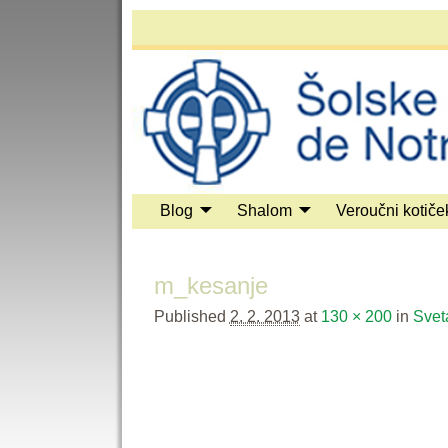
Blog
Shalom
Veroučni kotiče
m_kesanje
Published
2. 2. 2013
at
130 × 200
in
Svet