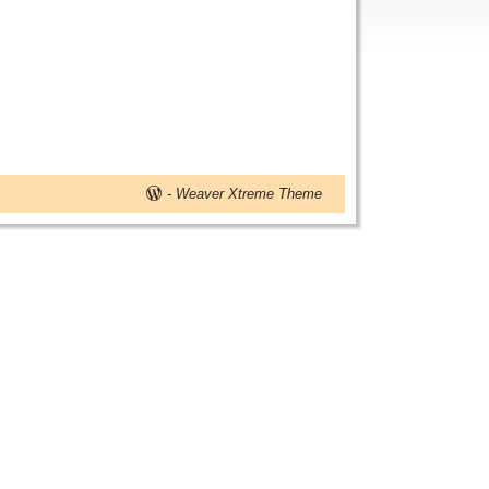
-
Weaver Xtreme Theme