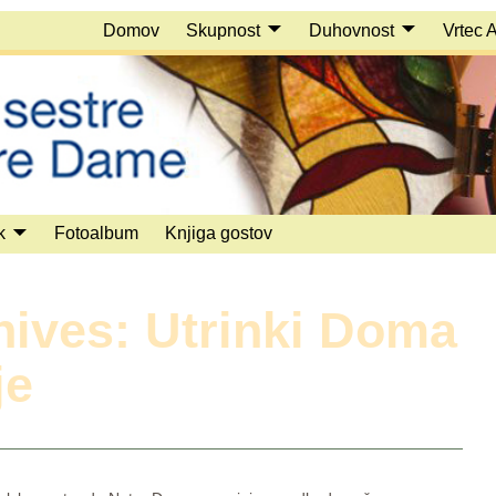
Domov
Skupnost
Duhovnost
Vrtec 
k
Fotoalbum
Knjiga gostov
hives:
Utrinki Doma
je