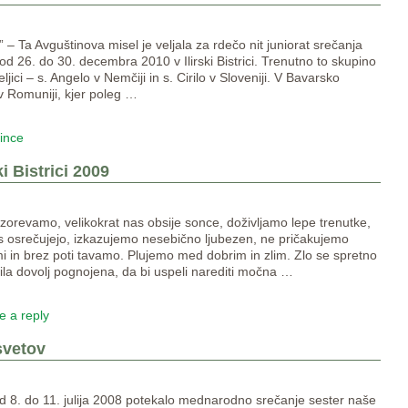
 – Ta Avguštinova misel je veljala za rdečo nit juniorat srečanja
od 26. do 30. decembra 2010 v Ilirski Bistrici. Trenutno to skupino
ljici – s. Angelo v Nemčiji in s. Cirilo v Sloveniji. V Bavarsko
v Romuniji, kjer poleg
…
vince
ki Bistrici 2009
ozorevamo, velikokrat nas obsije sonce, doživljamo lepe trenutke,
 nas osrečujejo, izkazujemo nesebično ljubezen, ne pričakujemo
emi in brez poti tavamo. Plujemo med dobrim in zlim. Zlo se spretno
bila dovolj pognojena, da bi uspeli narediti močna
…
e a reply
svetov
 od 8. do 11. julija 2008 potekalo mednarodno srečanje sester naše