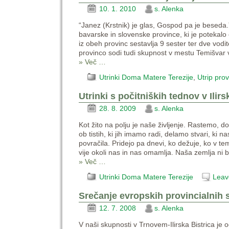
10. 1. 2010
s. Alenka
“Janez (Krstnik) je glas, Gospod pa je beseda.”
bavarske in slovenske province, ki je potekalo 
iz obeh provinc sestavlja 9 sester ter dve vodite
provinco sodi tudi skupnost v mestu Temišvar 
» Več …
Utrinki Doma Matere Terezije
,
Utrip pro
Utrinki s počitniških tednov v Ilirs
28. 8. 2009
s. Alenka
Kot žito na polju je naše življenje. Rastemo, d
ob tistih, ki jih imamo radi, delamo stvari, ki
povračila. Pridejo pa dnevi, ko dežuje, ko v t
vije okoli nas in nas omamlja. Naša zemlja ni 
» Več …
Utrinki Doma Matere Terezije
Leav
Srečanje evropskih provincialnih 
12. 7. 2008
s. Alenka
V naši skupnosti v Trnovem-Ilirska Bistrica je