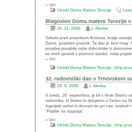
» Več ...
Utrinki Doma Matere Terezije
Leav
Blagoslov Doma matere Terezije v 
26. 11. 2006
s. Alenka
Sobota pred praznikom Kristusa, kralja vesoljs
Dame, poseben praznik. Ta dan je škof msgr. 
posebej povabile naše dobrotnike iz domovine i
so imeli opraviti s prenovo stavbe, naše prijatel
» Več …
Utrinki Doma Matere Terezije
,
Utrip pro
32. redovniški dan v Trnovskem 
20. 9. 2006
s. Alenka
V sredo, 20. septembra, je bil v Ilirski Bistric
redovnike, ki živimo in delujemo v Cerkvi na Sl
župnijski cerkvi in dvorani ter pri nas, sestra
“Pojdite na razpotja”.
» Več ...
Utrinki Doma Matere Terezije
,
Utrip pro