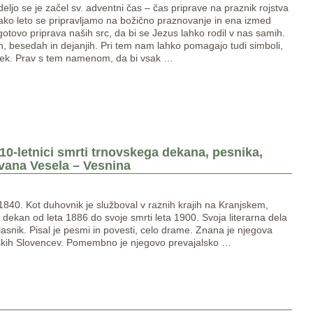
ljo se je začel sv. adventni čas – čas priprave na praznik rojstva
ako leto se pripravljamo na božično praznovanje in ena izmed
 gotovo priprava naših src, da bi se Jezus lahko rodil v nas samih.
ah, besedah in dejanjih. Pri tem nam lahko pomagajo tudi simboli,
nček. Prav s tem namenom, da bi vsak
…
110-letnici smrti trnovskega dekana, pesnika,
 Ivana Vesela – Vesnina
840. Kot duhovnik je služboval v raznih krajih na Kranjskem,
bil dekan od leta 1886 do svoje smrti leta 1900. Svoja literarna dela
 glasnik. Pisal je pesmi in povesti, celo drame. Znana je njegova
nskih Slovencev. Pomembno je njegovo prevajalsko
…