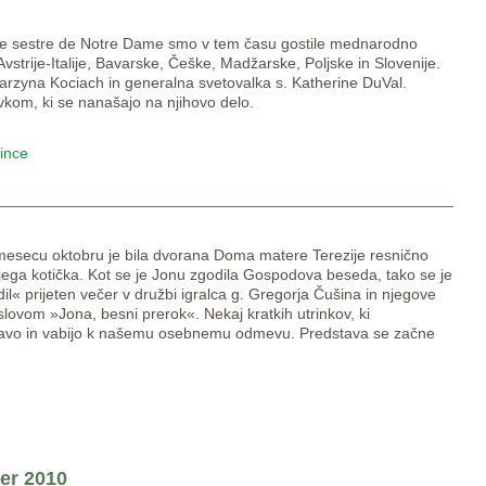
lske sestre de Notre Dame smo v tem času gostile mednarodno
strije-Italije, Bavarske, Češke, Madžarske, Poljske in Slovenije.
arzyna Kociach in generalna svetovalka s. Katherine DuVal.
vkom, ki se nanašajo na njihovo delo.
vince
 mesecu oktobru je bila dvorana Doma matere Terezije resnično
ega kotička. Kot se je Jonu zgodila Gospodova beseda, tako se je
l« prijeten večer v družbi igralca g. Gregorja Čušina in njegove
ovom »Jona, besni prerok«. Nekaj kratkih utrinkov, ki
avo in vabijo k našemu osebnemu odmevu. Predstava se začne
er 2010