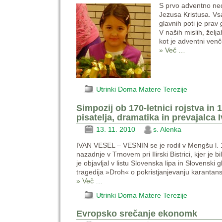
S prvo adventno nede
Jezusa Kristusa. Vs
glavnih poti je prav
V naših mislih, želj
kot je adventni ve
» Več …
Utrinki Doma Matere Terezije
Simpozij ob 170-letnici rojstva in 
pisatelja, dramatika in prevajalca
13. 11. 2010
s. Alenka
IVAN VESEL – VESNIN se je rodil v Mengšu l. 1
nazadnje v Trnovem pri Ilirski Bistrici, kjer je 
je objavljal v listu Slovenska lipa in Slovenski
tragedija »Droh« o pokristjanjevanju karanta
» Več …
Utrinki Doma Matere Terezije
Evropsko srečanje ekonomk