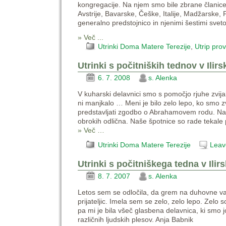
kongregacije. Na njem smo bile zbrane članice
Avstrije, Bavarske, Češke, Italije, Madžarske, 
generalno predstojnico in njenimi šestimi svet
» Več ...
Utrinki Doma Matere Terezije
,
Utrip pro
Utrinki s počitniških tednov v Ilirsk
6. 7. 2008
s. Alenka
V kuharski delavnici smo s pomočjo rjuhe zvij
ni manjkalo … Meni je bilo zelo lepo, ko smo zv
predstavljati zgodbo o Abrahamovem rodu. Naše
obrokih odlična. Naše špotnice so rade tekale 
» Več …
Utrinki Doma Matere Terezije
Leav
Utrinki s počitniškega tedna v Ilirsk
8. 7. 2007
s. Alenka
Letos sem se odločila, da grem na duhovne vaje
prijateljic. Imela sem se zelo, zelo lepo. Zelo so
pa mi je bila všeč glasbena delavnica, ki smo jo 
različnih ljudskih plesov. Anja Babnik