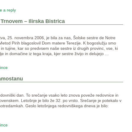
e a reply
Trnovem – Ilirska Bistrica
tva, 25. novembra 2006, je bila za nas, Šolske sestre de Notre
Metod Pirih blagoslovil Dom matere Terezije. K bogoslužju smo
n tujine, kar so predvsem naše sestre iz drugih provinc, vse, ki
je in domačine iz tega kraja, kjer sestre živijo in delujejo
…
vince
samostanu
i redovniški dan. To srečanje vsako leto znova poveže redovnice in
ovenskem. Letošnje je bilo že 32. po vrsto. Srečanje je potekalo v
h notredamkah. Geslo letošnjega redovniškega dneva je bilo:
vince