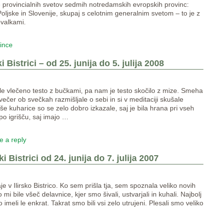
 provincialnih svetov sedmih notredamskih evropskih provinc:
Poljske in Slovenije, skupaj s celotnim generalnim svetom – to je z
ovalkami.
vince
i Bistrici – od 25. junija do 5. julija 2008
ale vlečeno testo z bučkami, pa nam je testo skočilo z mize. Smeha
ečer ob svečkah razmišljale o sebi in si v meditaciji skušale
 kuharice so se zelo dobro izkazale, saj je bila hrana pri vseh
po igrišču, saj imajo
…
e a reply
i Bistrici od 24. junija do 7. julija 2007
 v Ilirsko Bistrico. Ko sem prišla tja, sem spoznala veliko novih
 mi bile všeč delavnice, kjer smo šivali, ustvarjali in kuhali. Najbolj
imeli le enkrat. Takrat smo bili vsi zelo utrujeni. Plesali smo veliko