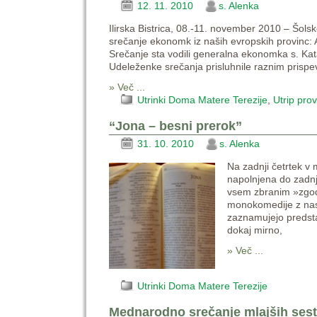
12. 11. 2010
s. Alenka
Ilirska Bistrica, 08.-11. november 2010 – Šo
srečanje ekonomk iz naših evropskih provinc: Av
Srečanje sta vodili generalna ekonomka s. Kat
Udeleženke srečanja prisluhnile raznim prispe
» Več ...
Utrinki Doma Matere Terezije
,
Utrip pro
“Jona – besni prerok”
31. 10. 2010
s. Alenka
Na zadnji četrtek v
napolnjena do zadnj
vsem zbranim »zgodi
monokomedije z nasl
zaznamujejo predst
dokaj mirno,
» Več ...
Utrinki Doma Matere Terezije
Mednarodno srečanje mlajših sest