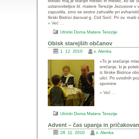
Mesec maj je Marijin mesec in mesec, ko se
ustanoviteljice bl. matere Terezije Jezusove v 
zapustila, smo se sestre zahvalile pri evharisti
Ilirski Bistrici daroval g. Ciril Sorč. Pri sv. m
» Več …
Utrinki Doma Matere Terezije
Obisk starejših občanov
1. 12. 2010
s. Alenka
»To je srečanje mla
srečanje, ki je pot
iz Ilirske Bistrice 
ulici. Po uvodnih po
spomine
» Več ...
Utrinki Doma Matere Terezije
Advent – čas upanja in pričakovan
28. 11. 2010
s. Alenka