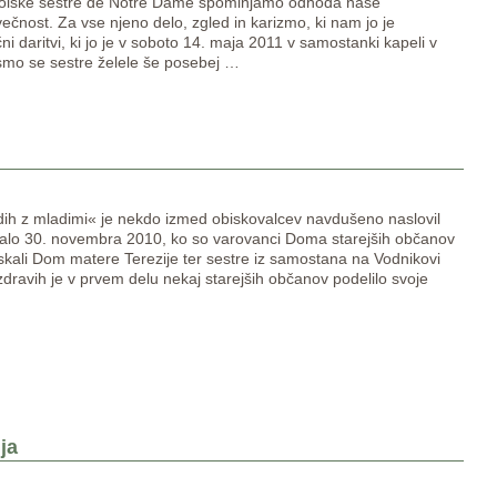
 Šolske sestre de Notre Dame spominjamo odhoda naše
večnost. Za vse njeno delo, zgled in karizmo, ki nam jo je
čni daritvi, ki jo je v soboto 14. maja 2011 v samostanki kapeli v
aši smo se sestre želele še posebej
…
dih z mladimi« je nekdo izmed obiskovalcev navdušeno naslovil
ekalo 30. novembra 2010, ko so varovanci Doma starejših občanov
obiskali Dom matere Terezije ter sestre iz samostana na Vodnikovi
zdravih je v prvem delu nekaj starejših občanov podelilo svoje
ja