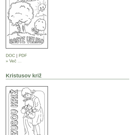
DOC
|
PDF
» Več …
Kristusov križ