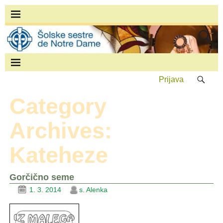
Prijava
Category
Archives:
Kateheze
Gorčično seme
1. 3. 2014
s. Alenka