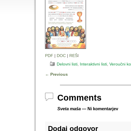
PDF
|
DOC
|
REŠ
I
Delovni listi
,
Interaktivni listi
,
Veroučni ko
←
Previous
Post navigation
Comments
Sveta maša
— Ni komentarjev
Dodaj odgovor