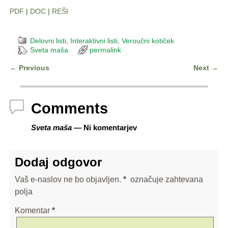
PDF
|
DOC
|
REŠI
Delovni listi
,
Interaktivni listi
,
Veroučni kotiček
Sveta maša
permalink
←
Previous
Next
→
Post navigation
Comments
Sveta maša
— Ni komentarjev
Dodaj odgovor
Vaš e-naslov ne bo objavljen.
*
označuje zahtevana
polja
Komentar
*