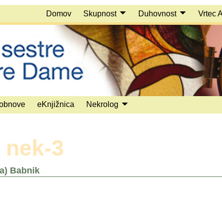
Domov
Skupnost
Duhovnost
Vrtec 
obnove
eKnjižnica
Nekrolog
:
nek-3
ja) Babnik