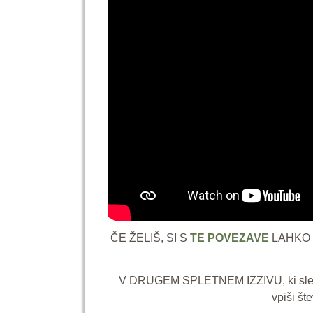
ČE ŽELIŠ, SI S
TE POVEZAVE
LAHKO 
V DRUGEM SPLETNEM IZZIVU, ki sledi, p
vpiši šte