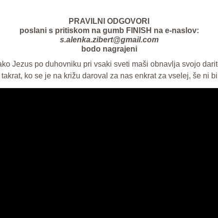
PRAVILNI ODGOVORI
poslani s pritiskom na gumb FINISH na e-naslov:
s.alenka.zibert@gmail.com
bodo nagrajeni
ko Jezus po duhovniku pri vsaki sveti maši obnavlja svojo darite
takrat, ko se je na križu daroval za nas enkrat za vselej, še ni bi