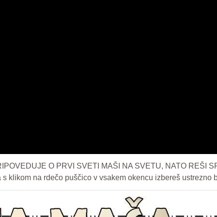
PRIPOVEDUJE O PRVI SVETI MAŠI NA SVETU, NATO REŠ
a s klikom na rdečo puščico v vsakem okencu izbereš ustrezno 