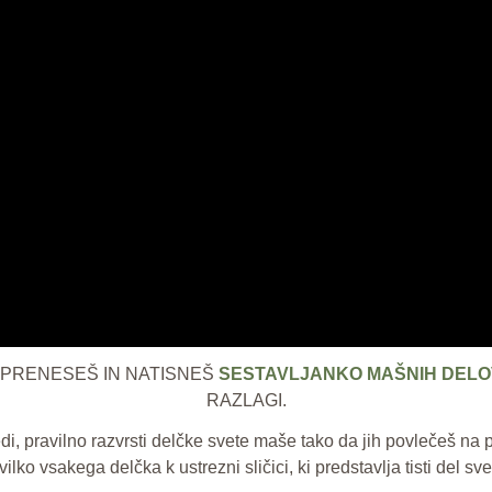
PRENESEŠ IN NATISNEŠ
SESTAVLJANKO MAŠNIH DELO
RAZLAGI.
ravilno razvrsti delčke svete maše tako da jih povlečeš na p
vilko vsakega delčka k ustrezni sličici, ki predstavlja tisti del s