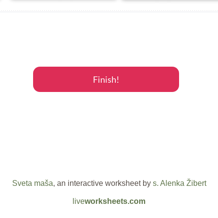
Sveta maša
, an interactive worksheet by
s. Alenka Žibert
live
worksheets.com